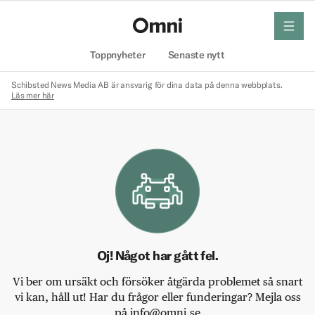
meny
Hem
Toppnyheter
Senaste nytt
Schibsted News Media AB är ansvarig för dina data på denna webbplats.
Läs mer här
Oj! Något har gått fel.
Vi ber om ursäkt och försöker åtgärda problemet så snart
vi kan, håll ut! Har du frågor eller funderingar? Mejla oss
på info@omni.se