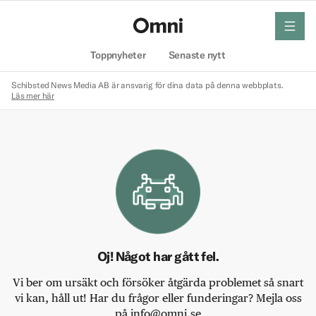
meny
Hem
Toppnyheter
Senaste nytt
Schibsted News Media AB är ansvarig för dina data på denna webbplats.
Läs mer här
Oj! Något har gått fel.
Vi ber om ursäkt och försöker åtgärda problemet så snart
vi kan, håll ut! Har du frågor eller funderingar? Mejla oss
på info@omni.se