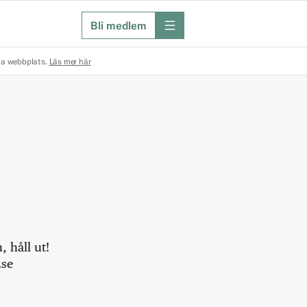
Bli medlem
meny
na webbplats.
Läs mer här
 håll ut!
.se