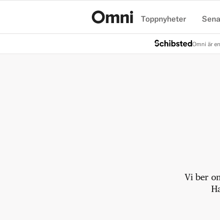
Toppnyheter
Sena
Hem
Omni är en
Vi ber o
Ha