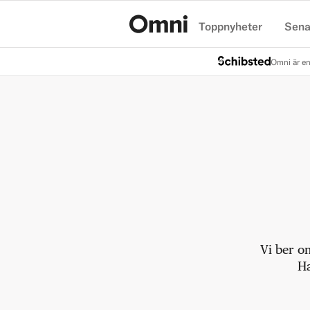
Toppnyheter
Sena
Hem
Omni är en
Vi ber o
Ha