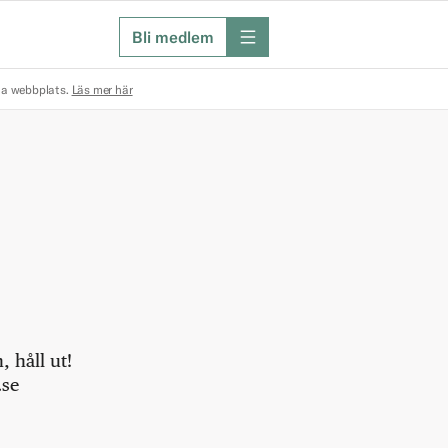
Bli medlem
meny
na webbplats.
Läs mer här
 håll ut!
.se