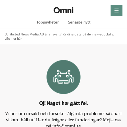
meny
Hem
Toppnyheter
Senaste nytt
Schibsted News Media AB är ansvarig för dina data på denna webbplats.
Läs mer här
Oj! Något har gått fel.
Vi ber om ursäkt och försöker åtgärda problemet så snart
vi kan, håll ut! Har du frågor eller funderingar? Mejla oss
på info@omni.se