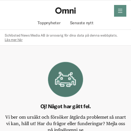
meny
Hem
Toppnyheter
Senaste nytt
Schibsted News Media AB är ansvarig för dina data på denna webbplats.
Läs mer här
Oj! Något har gått fel.
Vi ber om ursäkt och försöker åtgärda problemet så snart
vi kan, håll ut! Har du frågor eller funderingar? Mejla oss
på info@omni.se