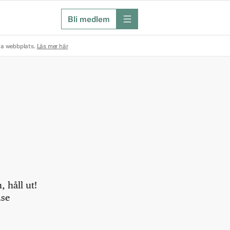
Bli medlem
meny
na webbplats.
Läs mer här
 håll ut!
.se