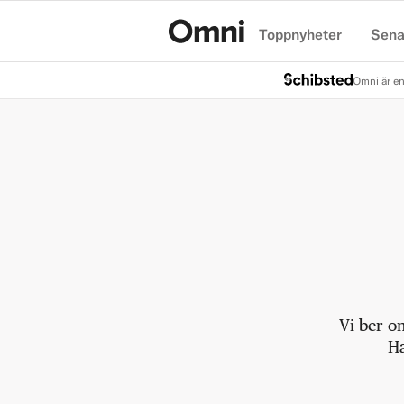
Toppnyheter
Sena
Hem
Omni är en
Vi ber o
Ha