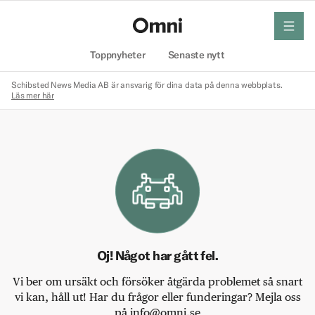
meny
Hem
Toppnyheter
Senaste nytt
Schibsted News Media AB är ansvarig för dina data på denna webbplats.
Läs mer här
Oj! Något har gått fel.
Vi ber om ursäkt och försöker åtgärda problemet så snart
vi kan, håll ut! Har du frågor eller funderingar? Mejla oss
på info@omni.se