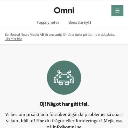
meny
Hem
Toppnyheter
Senaste nytt
Schibsted News Media AB är ansvarig för dina data på denna webbplats.
Läs mer här
Oj! Något har gått fel.
Vi ber om ursäkt och försöker åtgärda problemet så snart
vi kan, håll ut! Har du frågor eller funderingar? Mejla oss
på info@omni.se