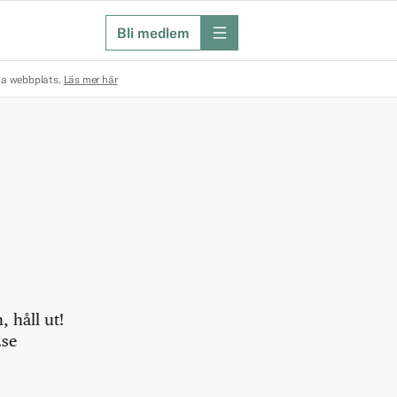
Bli medlem
meny
na webbplats.
Läs mer här
 håll ut!
.se