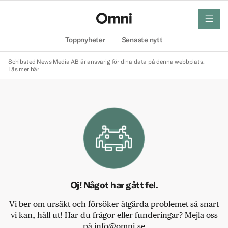
meny
Hem
Toppnyheter
Senaste nytt
Schibsted News Media AB är ansvarig för dina data på denna webbplats.
Läs mer här
Oj! Något har gått fel.
Vi ber om ursäkt och försöker åtgärda problemet så snart
vi kan, håll ut! Har du frågor eller funderingar? Mejla oss
på info@omni.se