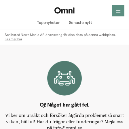
meny
Hem
Toppnyheter
Senaste nytt
Schibsted News Media AB är ansvarig för dina data på denna webbplats.
Läs mer här
Oj! Något har gått fel.
Vi ber om ursäkt och försöker åtgärda problemet så snart
vi kan, håll ut! Har du frågor eller funderingar? Mejla oss
på info@omni.se