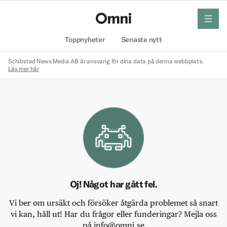
meny
Hem
Toppnyheter
Senaste nytt
Schibsted News Media AB är ansvarig för dina data på denna webbplats.
Läs mer här
Oj! Något har gått fel.
Vi ber om ursäkt och försöker åtgärda problemet så snart
vi kan, håll ut! Har du frågor eller funderingar? Mejla oss
på info@omni.se