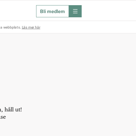
Bli medlem
meny
na webbplats.
Läs mer här
 håll ut!
.se