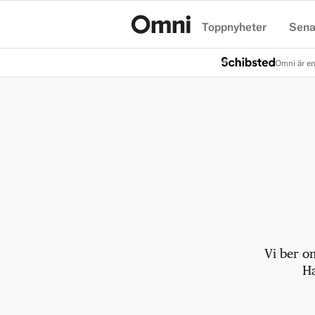
Toppnyheter
Sena
Hem
Omni är en
Vi ber o
Ha