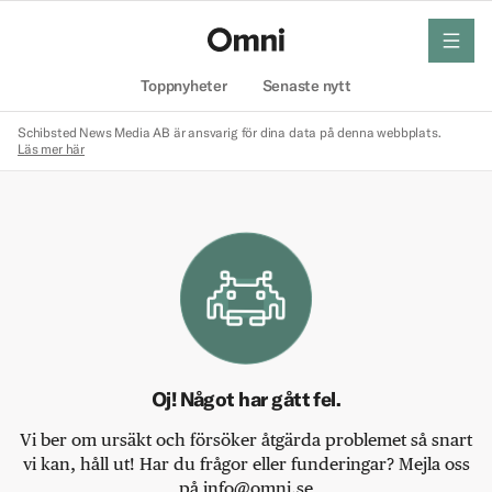
meny
Hem
Toppnyheter
Senaste nytt
Schibsted News Media AB är ansvarig för dina data på denna webbplats.
Läs mer här
Oj! Något har gått fel.
Vi ber om ursäkt och försöker åtgärda problemet så snart
vi kan, håll ut! Har du frågor eller funderingar? Mejla oss
på info@omni.se