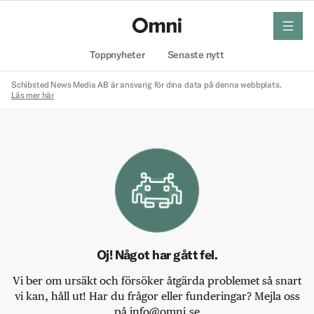
meny
Hem
Toppnyheter
Senaste nytt
Schibsted News Media AB är ansvarig för dina data på denna webbplats.
Läs mer här
Oj! Något har gått fel.
Vi ber om ursäkt och försöker åtgärda problemet så snart
vi kan, håll ut! Har du frågor eller funderingar? Mejla oss
på info@omni.se