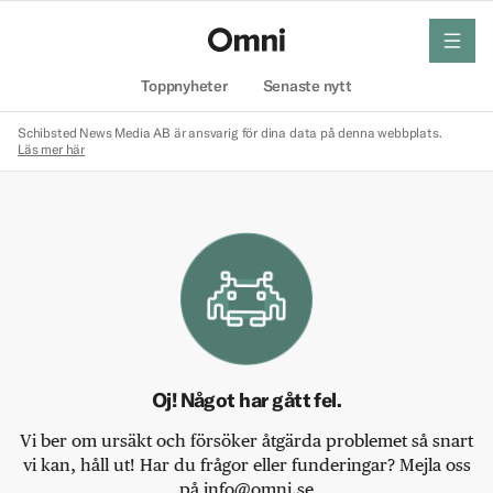
meny
Hem
Toppnyheter
Senaste nytt
Schibsted News Media AB är ansvarig för dina data på denna webbplats.
Läs mer här
Oj! Något har gått fel.
Vi ber om ursäkt och försöker åtgärda problemet så snart
vi kan, håll ut! Har du frågor eller funderingar? Mejla oss
på info@omni.se