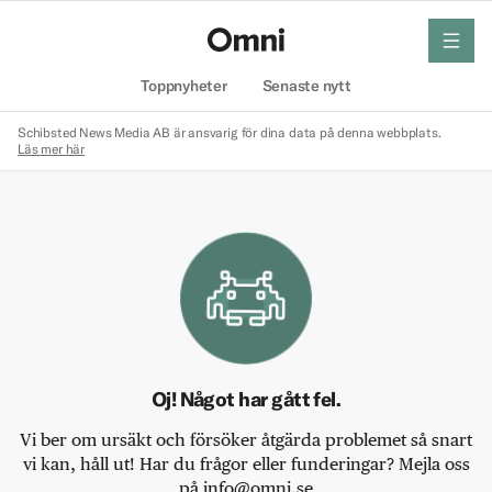
meny
Hem
Toppnyheter
Senaste nytt
Schibsted News Media AB är ansvarig för dina data på denna webbplats.
Läs mer här
Oj! Något har gått fel.
Vi ber om ursäkt och försöker åtgärda problemet så snart
vi kan, håll ut! Har du frågor eller funderingar? Mejla oss
på info@omni.se