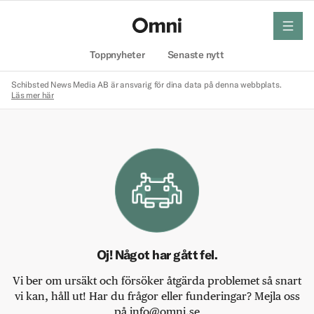
meny
Hem
Toppnyheter
Senaste nytt
Schibsted News Media AB är ansvarig för dina data på denna webbplats.
Läs mer här
Oj! Något har gått fel.
Vi ber om ursäkt och försöker åtgärda problemet så snart
vi kan, håll ut! Har du frågor eller funderingar? Mejla oss
på info@omni.se