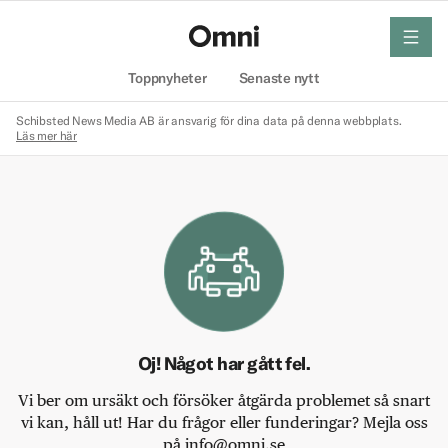
meny
Hem
Toppnyheter
Senaste nytt
Schibsted News Media AB är ansvarig för dina data på denna webbplats.
Läs mer här
Oj! Något har gått fel.
Vi ber om ursäkt och försöker åtgärda problemet så snart
vi kan, håll ut! Har du frågor eller funderingar? Mejla oss
på info@omni.se