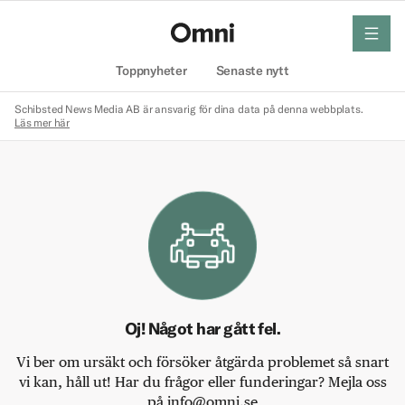
meny
Hem
Toppnyheter
Senaste nytt
Schibsted News Media AB är ansvarig för dina data på denna webbplats.
Läs mer här
Oj! Något har gått fel.
Vi ber om ursäkt och försöker åtgärda problemet så snart
vi kan, håll ut! Har du frågor eller funderingar? Mejla oss
på info@omni.se