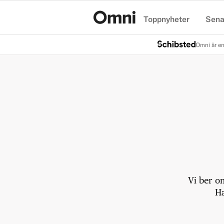
Toppnyheter
Sena
Hem
Omni är en
Vi ber o
Ha