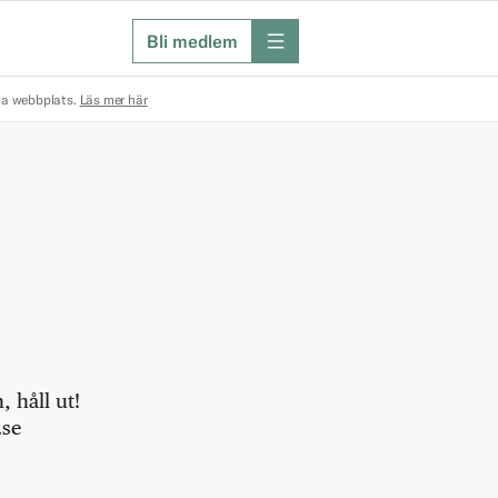
Bli medlem
meny
na webbplats.
Läs mer här
 håll ut!
.se