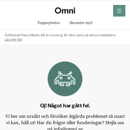
meny
Hem
Toppnyheter
Senaste nytt
Schibsted News Media AB är ansvarig för dina data på denna webbplats.
Läs mer här
Oj! Något har gått fel.
Vi ber om ursäkt och försöker åtgärda problemet så snart
vi kan, håll ut! Har du frågor eller funderingar? Mejla oss
på info@omni.se