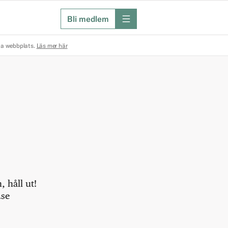
Bli medlem
meny
na webbplats.
Läs mer här
 håll ut!
.se