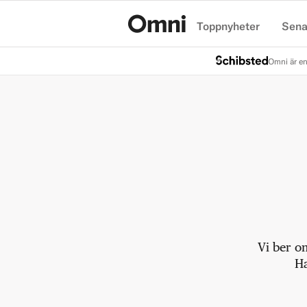
Toppnyheter
Sena
Hem
Omni är en
Vi ber o
Ha