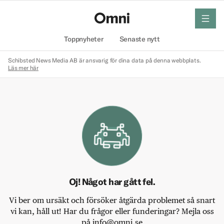
meny
Hem
Toppnyheter
Senaste nytt
Schibsted News Media AB är ansvarig för dina data på denna webbplats.
Läs mer här
Oj! Något har gått fel.
Vi ber om ursäkt och försöker åtgärda problemet så snart
vi kan, håll ut! Har du frågor eller funderingar? Mejla oss
på info@omni.se