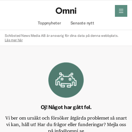
meny
Hem
Toppnyheter
Senaste nytt
Schibsted News Media AB är ansvarig för dina data på denna webbplats.
Läs mer här
Oj! Något har gått fel.
Vi ber om ursäkt och försöker åtgärda problemet så snart
vi kan, håll ut! Har du frågor eller funderingar? Mejla oss
på info@omni.se