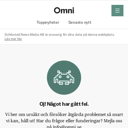
meny
Hem
Toppnyheter
Senaste nytt
Schibsted News Media AB är ansvarig för dina data på denna webbplats.
Läs mer här
Oj! Något har gått fel.
Vi ber om ursäkt och försöker åtgärda problemet så snart
vi kan, håll ut! Har du frågor eller funderingar? Mejla oss
på info@omni.se