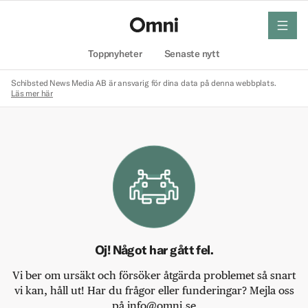
meny
Hem
Toppnyheter
Senaste nytt
Schibsted News Media AB är ansvarig för dina data på denna webbplats.
Läs mer här
Oj! Något har gått fel.
Vi ber om ursäkt och försöker åtgärda problemet så snart
vi kan, håll ut! Har du frågor eller funderingar? Mejla oss
på info@omni.se