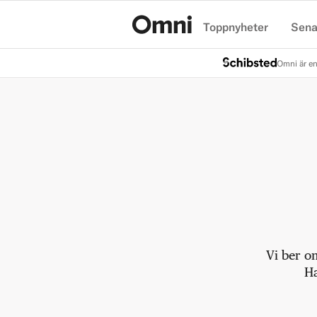
Toppnyheter
Sena
Hem
Omni är en
Vi ber o
Ha