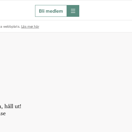
Bli medlem
meny
na webbplats.
Läs mer här
 håll ut!
.se