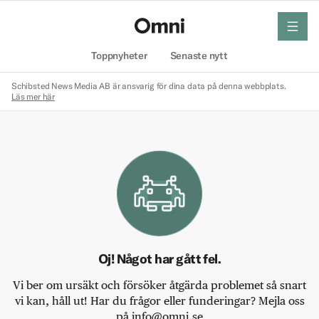
meny
Hem
Toppnyheter
Senaste nytt
Schibsted News Media AB är ansvarig för dina data på denna webbplats.
Läs mer här
Oj! Något har gått fel.
Vi ber om ursäkt och försöker åtgärda problemet så snart
vi kan, håll ut! Har du frågor eller funderingar? Mejla oss
på info@omni.se