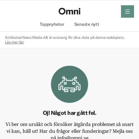
meny
Hem
Toppnyheter
Senaste nytt
Schibsted News Media AB är ansvarig för dina data på denna webbplats.
Läs mer här
Oj! Något har gått fel.
Vi ber om ursäkt och försöker åtgärda problemet så snart
vi kan, håll ut! Har du frågor eller funderingar? Mejla oss
på info@omni.se