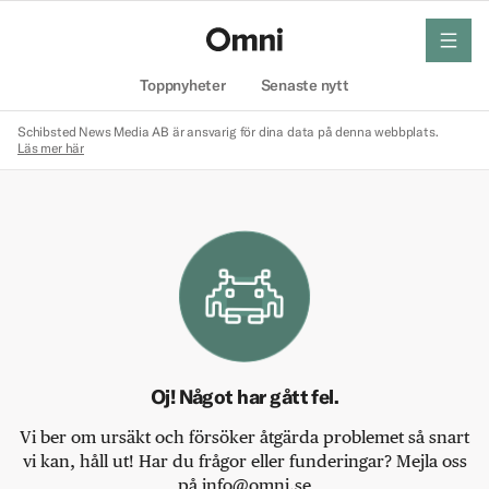
meny
Hem
Toppnyheter
Senaste nytt
Schibsted News Media AB är ansvarig för dina data på denna webbplats.
Läs mer här
Oj! Något har gått fel.
Vi ber om ursäkt och försöker åtgärda problemet så snart
vi kan, håll ut! Har du frågor eller funderingar? Mejla oss
på info@omni.se