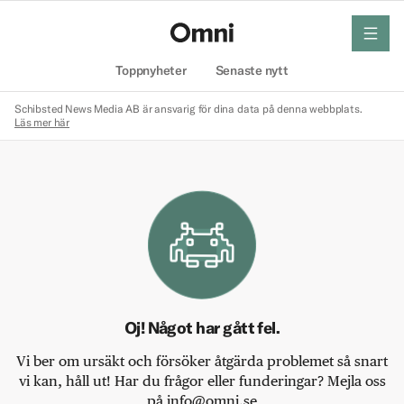
meny
Hem
Toppnyheter
Senaste nytt
Schibsted News Media AB är ansvarig för dina data på denna webbplats.
Läs mer här
Oj! Något har gått fel.
Vi ber om ursäkt och försöker åtgärda problemet så snart
vi kan, håll ut! Har du frågor eller funderingar? Mejla oss
på info@omni.se