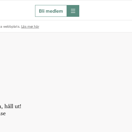
Bli medlem
meny
na webbplats.
Läs mer här
 håll ut!
.se