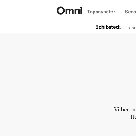
Toppnyheter
Sena
Hem
Omni är en
Vi ber o
Ha