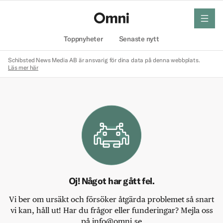
meny
Hem
Toppnyheter
Senaste nytt
Schibsted News Media AB är ansvarig för dina data på denna webbplats.
Läs mer här
Oj! Något har gått fel.
Vi ber om ursäkt och försöker åtgärda problemet så snart
vi kan, håll ut! Har du frågor eller funderingar? Mejla oss
på info@omni.se