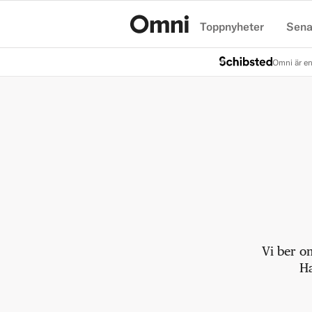
Toppnyheter
Sena
Hem
Omni är en
Vi ber o
Ha