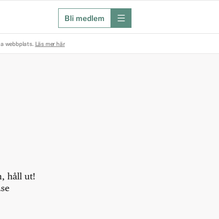
Bli medlem
meny
na webbplats.
Läs mer här
 håll ut!
.se