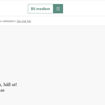
Bli medlem
meny
na webbplats.
Läs mer här
 håll ut!
.se