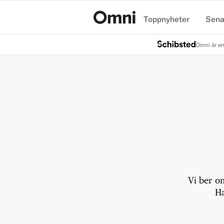
Toppnyheter
Sena
Hem
Omni är en
Vi ber o
Ha