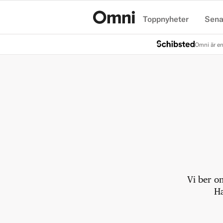
Toppnyheter
Sena
Hem
Omni är en
Vi ber o
Ha