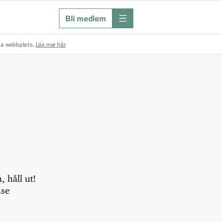
Bli medlem
meny
na webbplats.
Läs mer här
 håll ut!
.se