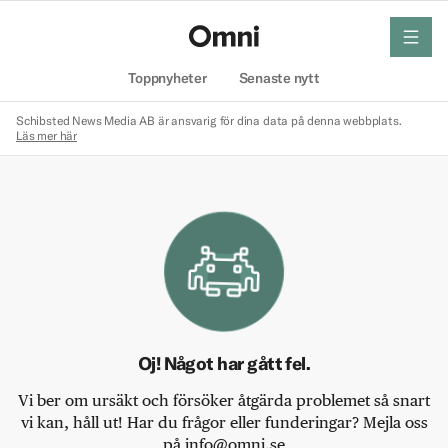
meny
Hem
Toppnyheter
Senaste nytt
Schibsted News Media AB är ansvarig för dina data på denna webbplats.
Läs mer här
Oj! Något har gått fel.
Vi ber om ursäkt och försöker åtgärda problemet så snart
vi kan, håll ut! Har du frågor eller funderingar? Mejla oss
på info@omni.se