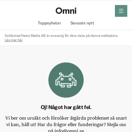
meny
Hem
Toppnyheter
Senaste nytt
Schibsted News Media AB är ansvarig för dina data på denna webbplats.
Läs mer här
Oj! Något har gått fel.
Vi ber om ursäkt och försöker åtgärda problemet så snart
vi kan, håll ut! Har du frågor eller funderingar? Mejla oss
på info@omni.se