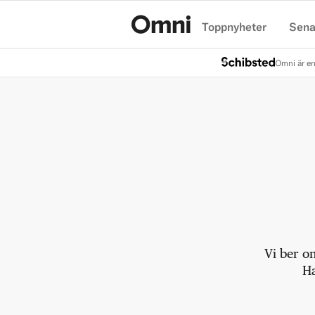
Toppnyheter
Sena
Hem
Omni är en
Vi ber o
Ha