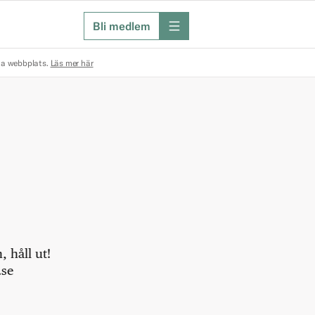
Bli medlem
meny
na webbplats.
Läs mer här
 håll ut!
.se