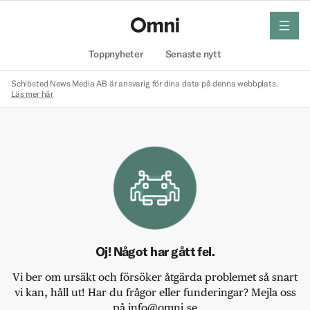
meny
Hem
Toppnyheter
Senaste nytt
Schibsted News Media AB är ansvarig för dina data på denna webbplats.
Läs mer här
Oj! Något har gått fel.
Vi ber om ursäkt och försöker åtgärda problemet så snart
vi kan, håll ut! Har du frågor eller funderingar? Mejla oss
på info@omni.se