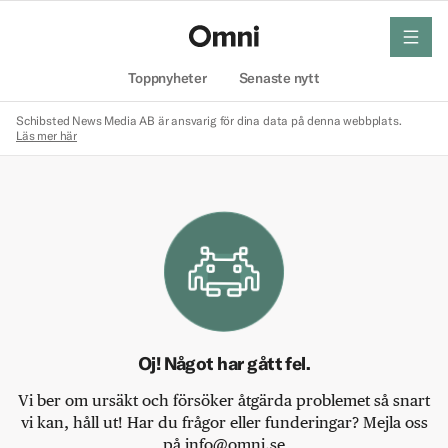
meny
Hem
Toppnyheter
Senaste nytt
Schibsted News Media AB är ansvarig för dina data på denna webbplats.
Läs mer här
Oj! Något har gått fel.
Vi ber om ursäkt och försöker åtgärda problemet så snart
vi kan, håll ut! Har du frågor eller funderingar? Mejla oss
på info@omni.se