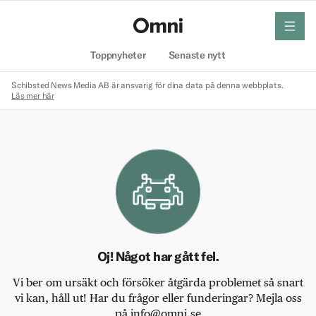
meny
Hem
Toppnyheter
Senaste nytt
Schibsted News Media AB är ansvarig för dina data på denna webbplats.
Läs mer här
Oj! Något har gått fel.
Vi ber om ursäkt och försöker åtgärda problemet så snart
vi kan, håll ut! Har du frågor eller funderingar? Mejla oss
på info@omni.se