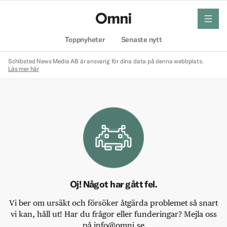
meny
Hem
Toppnyheter
Senaste nytt
Schibsted News Media AB är ansvarig för dina data på denna webbplats.
Läs mer här
Oj! Något har gått fel.
Vi ber om ursäkt och försöker åtgärda problemet så snart
vi kan, håll ut! Har du frågor eller funderingar? Mejla oss
på info@omni.se