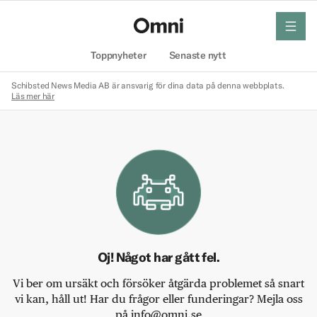
meny
Hem
Toppnyheter
Senaste nytt
Schibsted News Media AB är ansvarig för dina data på denna webbplats.
Läs mer här
Oj! Något har gått fel.
Vi ber om ursäkt och försöker åtgärda problemet så snart
vi kan, håll ut! Har du frågor eller funderingar? Mejla oss
på info@omni.se