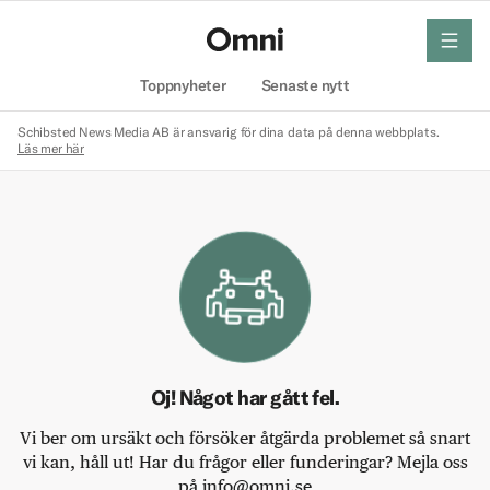
meny
Hem
Toppnyheter
Senaste nytt
Schibsted News Media AB är ansvarig för dina data på denna webbplats.
Läs mer här
Oj! Något har gått fel.
Vi ber om ursäkt och försöker åtgärda problemet så snart
vi kan, håll ut! Har du frågor eller funderingar? Mejla oss
på info@omni.se