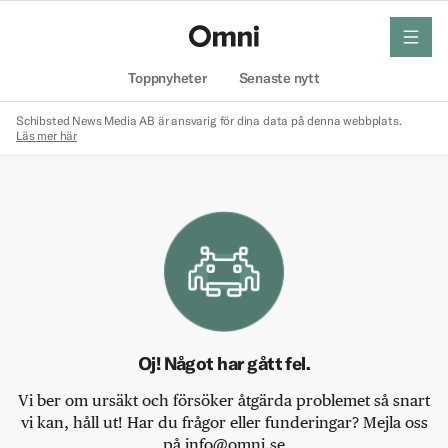
meny
Hem
Toppnyheter
Senaste nytt
Schibsted News Media AB är ansvarig för dina data på denna webbplats.
Läs mer här
Oj! Något har gått fel.
Vi ber om ursäkt och försöker åtgärda problemet så snart
vi kan, håll ut! Har du frågor eller funderingar? Mejla oss
på info@omni.se