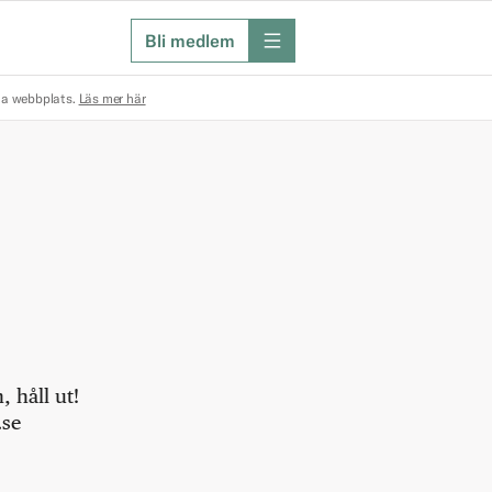
Bli medlem
meny
na webbplats.
Läs mer här
 håll ut!
.se