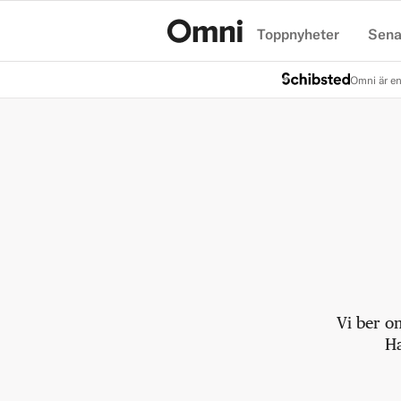
Toppnyheter
Sena
Hem
Omni är en
Vi ber o
Ha