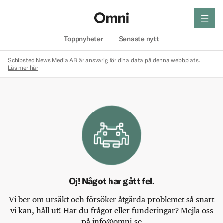
meny
Hem
Toppnyheter
Senaste nytt
Schibsted News Media AB är ansvarig för dina data på denna webbplats.
Läs mer här
Oj! Något har gått fel.
Vi ber om ursäkt och försöker åtgärda problemet så snart
vi kan, håll ut! Har du frågor eller funderingar? Mejla oss
på info@omni.se